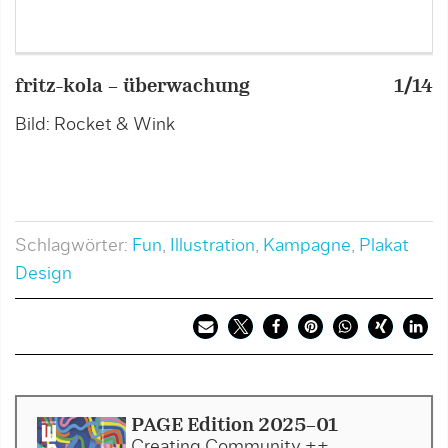
fritz-kola – überwachung
1/14
f
Bild: Rocket & Wink
B
Schlagwörter:
Fun
,
Illustration
,
Kampagne
,
Plakat
Design
PAGE Edition 2025-01
Creating Community ++