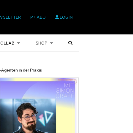
WSLETTER
P+ ABO
LOGIN
hop
Heftausgaben
Suchen
COLLAB
SHOP
-Agenten in der Praxis