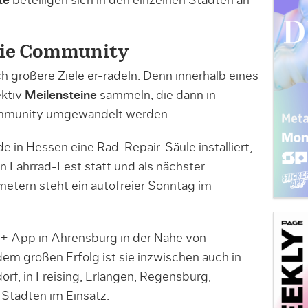
te
beteiligen sich in den einzelnen Städten an
die Community
 größere Ziele er-radeln. Denn innerhalb eines
ektiv
Meilensteine
sammeln, die dann in
ommunity umgewandelt werden.
 in Hessen eine Rad-Repair-Säule installiert,
n Fahrrad-Fest statt und als nächster
etern steht ein autofreier Sonntag im
d+ App in Ahrensburg in der Nähe von
m großen Erfolg ist sie inzwischen auch in
f, in Freising, Erlangen, Regensburg,
Städten im Einsatz.