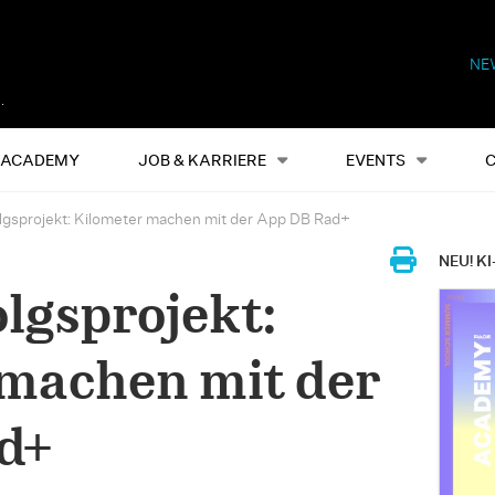
NE
Alles
Events
S
ACADEMY
JOB & KARRIERE
EVENTS
lgsprojekt: Kilometer machen mit der App DB Rad+
NEU! KI
olgsprojekt:
machen mit der
d+