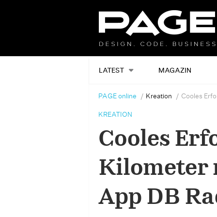
LATEST
MAGAZIN
PAGE online
Kreation
Cooles Erfo
KREATION
Cooles Erf
Kilometer 
App DB Ra