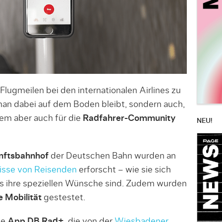
 Flugmeilen bei den internationalen Airlines zu
man dabei auf dem Boden bleibt, sondern auch,
llem aber auch für die
Radfahrer-Community
NEU!
nftsbahnhof
der Deutschen Bahn wurden an
isse von Reisenden
erforscht – wie sie sich
as ihre speziellen Wünsche sind. Zudem wurden
 Mobilität
gestestet.
ie
App DB Rad+
, die von der
Wiesbadener