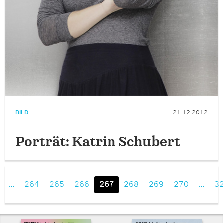
BILD
21.12.2012
Porträt: Katrin Schubert
…
264
265
266
267
268
269
270
…
3