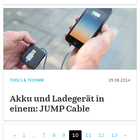
TOOLS & TECHNIK
25.08.2014
Akku und Ladegerät in
einem: JUMP Cable
«
1
…
7
8
9
10
11
12
13
»