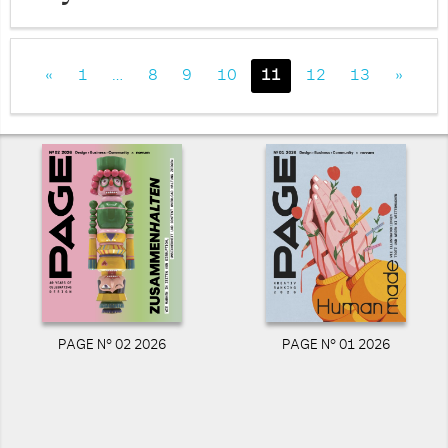
«
1
…
8
9
10
11
12
13
»
PAGE N° 02 2026
PAGE N° 01 2026