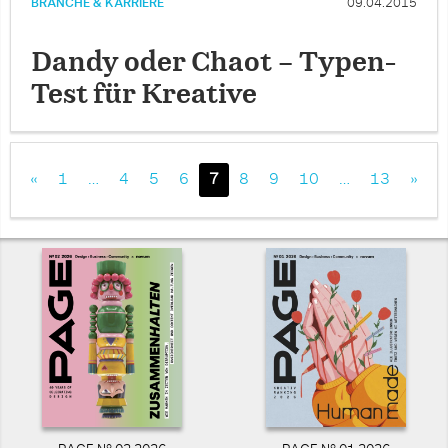
BRANCHE & KARRIERE
09.04.2015
Dandy oder Chaot – Typen-
Test für Kreative
«
1
…
4
5
6
7
8
9
10
…
13
»