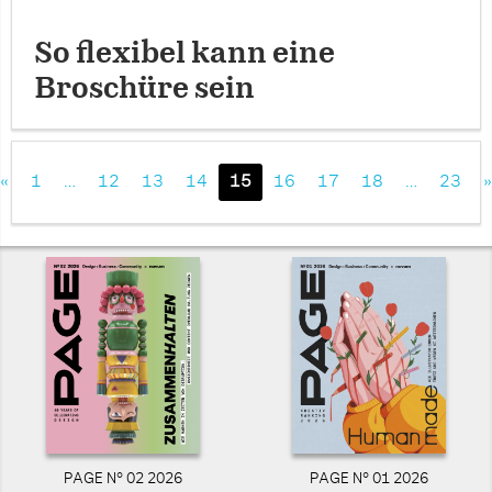
So flexibel kann eine
Broschüre sein
«
1
…
12
13
14
15
16
17
18
…
23
»
PAGE N° 02 2026
PAGE N° 01 2026