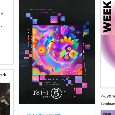
mi
e
P+: 30 
Seminar