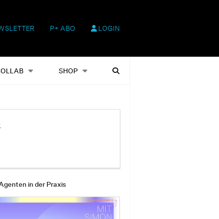
WSLETTER
P+ ABO
LOGIN
hop
Heftausgaben
Suchen
COLLAB
SHOP
t
Agenten in der Praxis