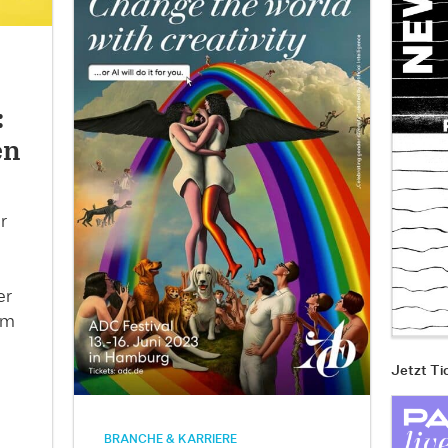
:
en
r
er
im
Jetzt Ti
BRANCHE & KARRIERE