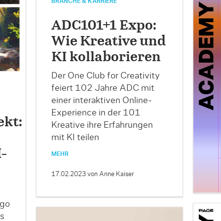
BRANCHE & KARRIERE
ADC101+1 Expo:
Wie Kreative und
KI kollaborieren
Der One Club for Creativity
feiert 102 Jahre ADC mit
einer interaktiven Online-
Experience in der 101
ekt:
Kreative ihre Erfahrungen
mit KI teilen
I-
MEHR
17.02.2023
von Anne Kaiser
ago
s