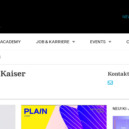
NE
Alles
Events
S
ACADEMY
JOB & KARRIERE
EVENTS
4
Kaiser
Kontak
NEU! KI-