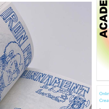
Onli
Crea