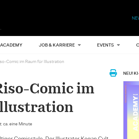
NE
Alles
Events
S
ACADEMY
JOB & KARRIERE
EVENTS
iso-Comic im Raum für Illustration
NEU! KI
 Riso-Comic im
llustration
: ca. eine Minute