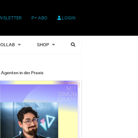
WSLETTER
P+ ABO
LOGIN
hop
Heftausgaben
Suchen
COLLAB
SHOP
-Agenten in der Praxis