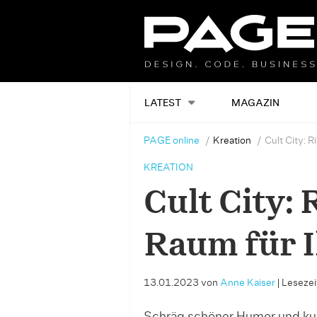
LATEST
MAGAZIN
PAGE online
Kreation
Cult City: R
KREATION
Cult City:
Raum für I
13.01.2023
von
Anne Kaiser
|
Lesezeit