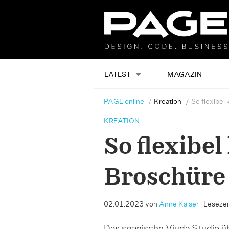
LATEST
MAGAZIN
PAGE online
Kreation
So flexibel
KREATION
So flexibel
Broschüre 
02.01.2023
von
Anne Kaiser
|
Lesezeit