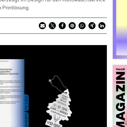
berzeugt im Design für den Autowaschservice
 Printlösung.