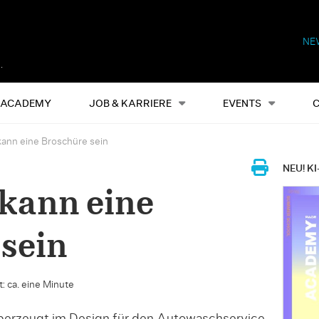
NE
Alles
Events
S
ACADEMY
JOB & KARRIERE
EVENTS
 kann eine Broschüre sein
NEU! KI
 kann eine
sein
: ca. eine Minute