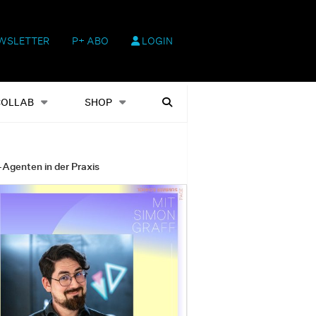
WSLETTER
P+ ABO
LOGIN
hop
Heftausgaben
Suchen
COLLAB
SHOP
-Agenten in der Praxis