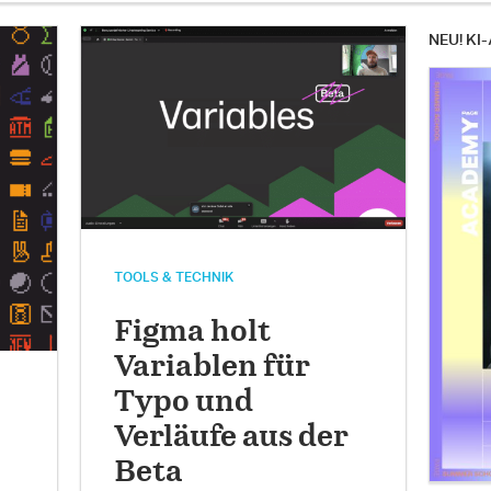
NEU! KI-
TOOLS & TECHNIK
Figma holt
Variablen für
Typo und
Verläufe aus der
Beta