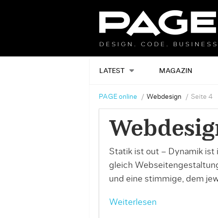
LATEST
MAGAZIN
PAGE online
Webdesign
Seite 4
Webdesig
Statik ist out – Dynamik is
gleich Webseitengestaltung.
und eine stimmige, dem je
Weiterlesen