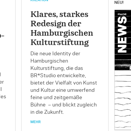
NEU!
Klares, starkes
Redesign der
Hamburgischen
b-
Kulturstiftung
Die neue Identity der
Hamburgischen
Kulturstiftung, die das
d
BR*Studio entwickelte,
er
bietet der Vielfalt von Kunst
l
und Kultur eine umwerfend
des
feine und zeitgemäße
Bühne – und blickt zugleich
in die Zukunft.
MEHR