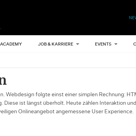
NE
Alles
Events
S
ACADEMY
JOB & KARRIERE
EVENTS
n
t in. Webdesign folgte einst einer simplen Rechnung: HT
 Diese ist längst überholt. Heute zählen Interaktion un
weiligen Onlineangebot angemessene User Experience.