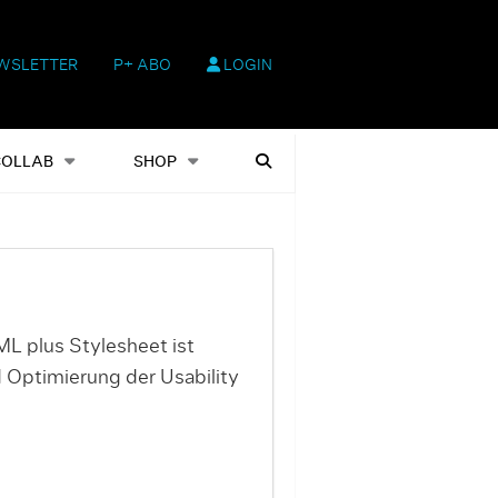
WSLETTER
P+ ABO
LOGIN
hop
Heftausgaben
Suchen
COLLAB
SHOP
ML plus Stylesheet ist
d Optimierung der Usability