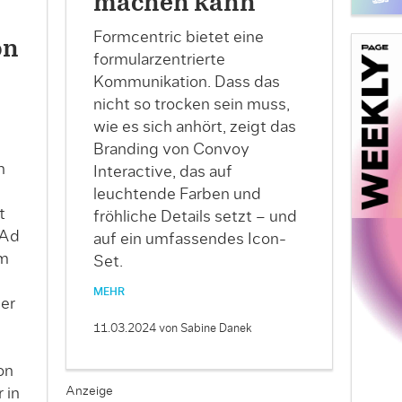
machen kann
Formcentric bietet eine
on
formularzentrierte
Kommunikation. Dass das
nicht so trocken sein muss,
wie es sich anhört, zeigt das
Branding von Convoy
n
Interactive, das auf
leuchtende Farben und
t
fröhliche Details setzt – und
 Ad
auf ein umfassendes Icon-
um
Set.
MEHR
er
11.03.2024
von Sabine Danek
on
Anzeige
 in