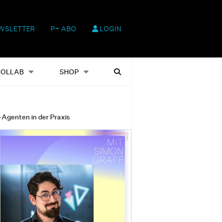
WSLETTER
P+ ABO
LOGIN
hop
Heftausgaben
Suchen
COLLAB
SHOP
-Agenten in der Praxis