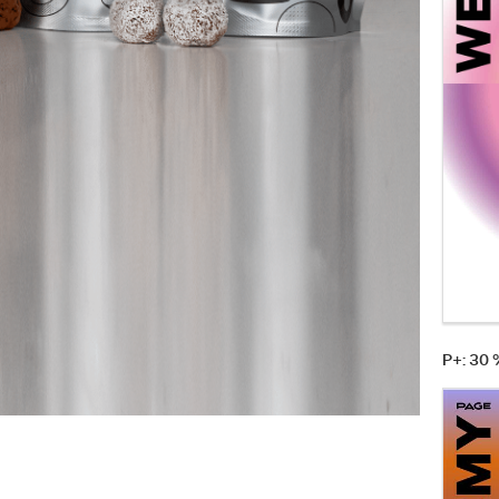
P+: 30