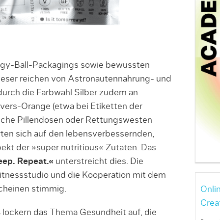
rgy-Ball-Packagings sowie bewussten
dieser reichen von Astronautennahrung- und
urch die Farbwahl Silber zudem an
avers-Orange (etwa bei Etiketten der
ische Pillendosen oder Rettungswesten
rten sich auf den lebensverbessernden,
ekt der »super nutritious« Zutaten. Das
eep. Repeat.«
unterstreicht dies. Die
 Fitnessstudio und die Kooperation mit dem
scheinen stimmig.
Onli
Crea
s
lockern das Thema Gesundheit auf, die