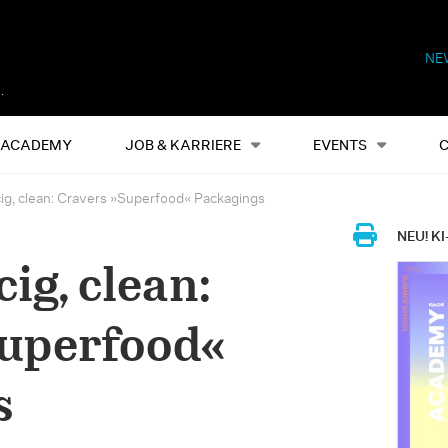
NE
Alles
Events
S
ACADEMY
JOB & KARRIERE
EVENTS
cig, clean: Cravers »Superfood« Packagings
NEU! KI
cig, clean:
Superfood«
s