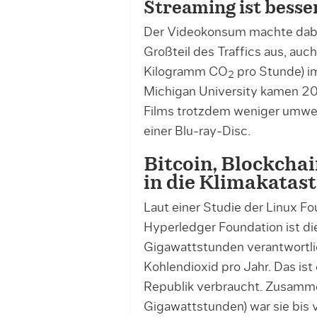
Streaming ist besser
Der Videokonsum machte dabe
Großteil des Traffics aus, auc
Kilogramm CO
pro Stunde) im
2
Michigan University kamen 20
Films trotzdem weniger umwel
einer Blu-ray-Disc.
Bitcoin, Blockcha
in die Klimakatas
Laut einer Studie der Linux F
Hyperledger Foundation ist d
Gigawattstunden verantwortli
Kohlendioxid pro Jahr. Das ist
Republik verbraucht. Zusam
Gigawattstunden) war sie bis 