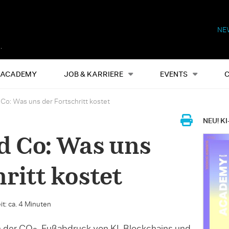
NE
Alles
Events
S
ACADEMY
JOB & KARRIERE
EVENTS
 Co: Was uns der Fortschritt kostet
NEU! KI
d Co: Was uns
ritt kostet
t: ca. 4 Minuten