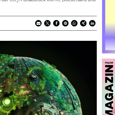
h der CO
-Fußabdruck von KI, Blockchains und
2