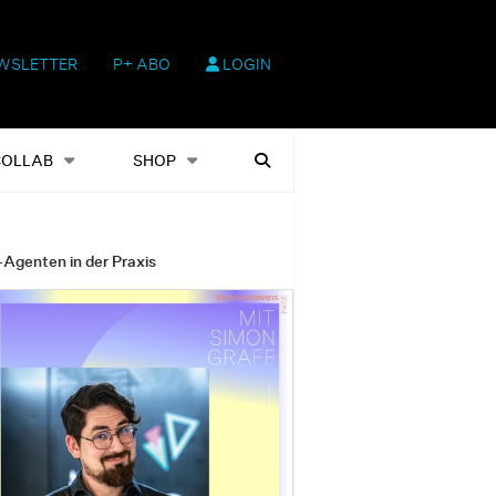
WSLETTER
P+ ABO
LOGIN
hop
Heftausgaben
Suchen
COLLAB
SHOP
-Agenten in der Praxis