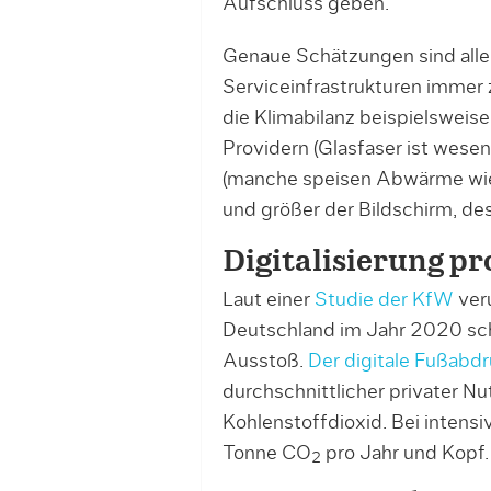
Aufschluss geben.
Genaue Schätzungen sind aller
Serviceinfrastrukturen immer
die Klimabilanz beispielsweis
Providern (Glasfaser ist wesen
(manche speisen Abwärme wied
und größer der Bildschirm, des
Digitalisierung pr
Laut einer
Studie der KfW
ver
Deutschland im Jahr 2020 sc
Ausstoß.
Der digitale Fußabd
durchschnittlicher privater N
Kohlenstoffdioxid. Bei intensi
Tonne CO
pro Jahr und Kopf.
2