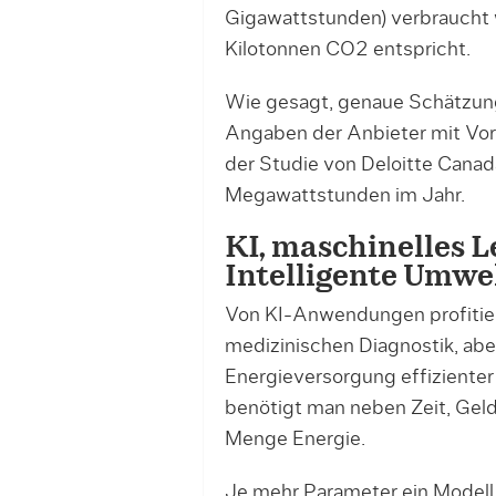
Gigawattstunden) verbraucht w
Kilotonnen CO2 entspricht.
Wie gesagt, genaue Schätzung
Angaben der Anbieter mit Vors
der Studie von Deloitte Cana
Megawattstunden im Jahr.
KI, maschinelles L
Intelligente Umw
Von KI-Anwendungen profitier
medizinischen Diagnostik, abe
Energieversorgung effizienter
benötigt man neben Zeit, Geld
Menge Energie.
Je mehr Parameter ein Modell b