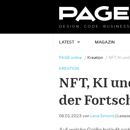
LATEST
MAGAZIN
PAGE online
Kreation
NFT, KI und
KREATION
NFT, KI un
der Fortsch
06.01.2023
von
Lena Simonis
|
Lesezei