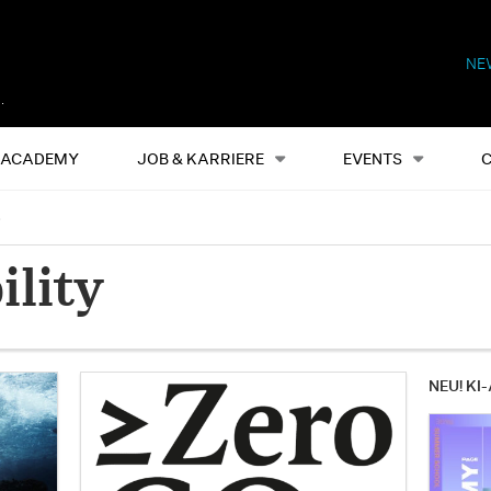
NE
Alles
Events
S
ACADEMY
JOB & KARRIERE
EVENTS
6
ility
NEU! KI-