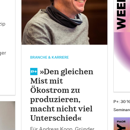
n
zip
ger
BRANCHE & KARRIERE
»Den gleichen
Mist mit
Ökostrom zu
produzieren,
P+: 30 
macht nicht viel
Seminar
Unterschied«
Für Andreas Koop, Gründer