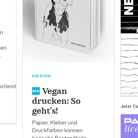
en
sen
,
KREATION
tleister.
Vegan
drucken: So
Jetzt Ti
geht’s!
Papier, Kleber und
Druckfarben können