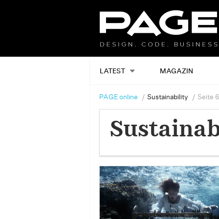
LATEST
MAGAZIN
PAGE online
Sustainability
Seite 
Sustainab