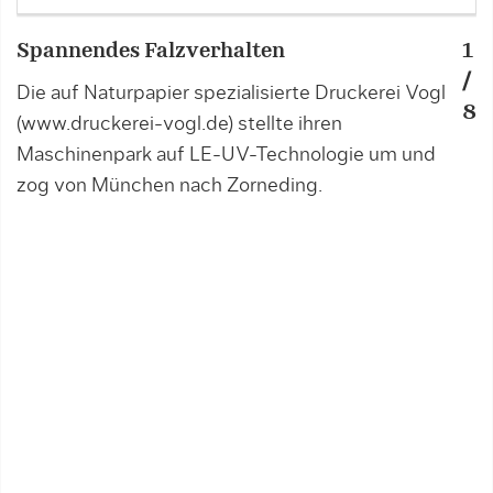
Spannendes Falzverhalten
1
S
/
Die auf Naturpapier spezialisierte Druckerei Vogl
i
8
(www.druckerei-vogl.de) stellte ihren
(
Maschinenpark auf LE-UV-Technologie um und
W
zog von München nach Zorneding.