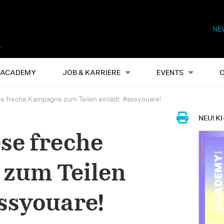
NE
Alles
Events
S
ACADEMY
JOB & KARRIERE
EVENTS
 freche Kampagne zum Teilen einlädt: #assyouare!
NEU! KI
se freche
zum Teilen
assyouare!