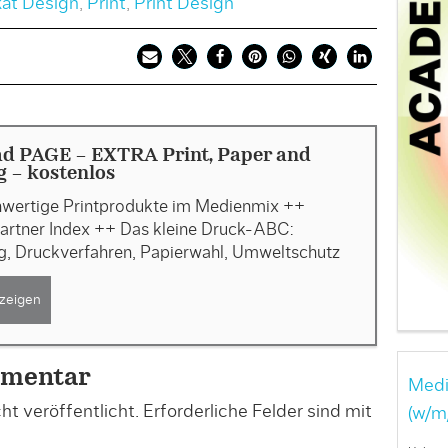
kat Design
,
Print
,
Print Design
d PAGE - EXTRA Print, Paper and
g - kostenlos
wertige Printprodukte im Medienmix ++
rtner Index ++ Das kleine Druck-ABC:
g, Druckverfahren, Papierwahl, Umweltschutz
zeigen
mmentar
Medi
t veröffentlicht.
Erforderliche Felder sind mit
(w/m