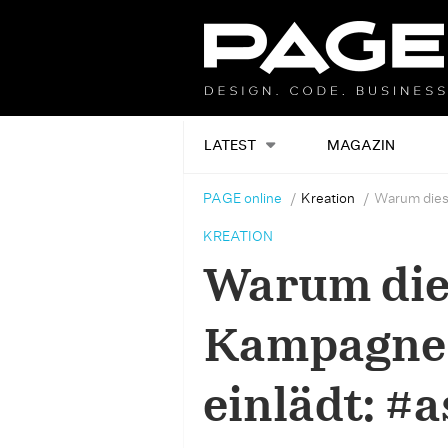
LATEST
MAGAZIN
PAGE online
Kreation
Warum diese
KREATION
Warum die
Kampagne 
einlädt: #