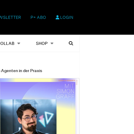
WSLETTER
P+ ABO
LOGIN
hop
Heftausgaben
Suchen
COLLAB
SHOP
-Agenten in der Praxis