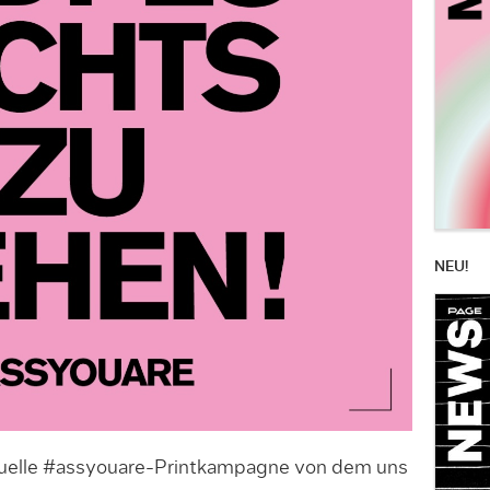
NEU!
ktuelle #assyouare-Printkampagne von dem uns