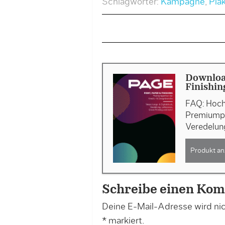
Schlagwörter:
Kampagne
,
Pla
Downloa
Finishin
FAQ: Hoch
Premiumpa
Veredelun
Produkt an
Schreibe einen Ko
Deine E-Mail-Adresse wird nich
*
markiert.