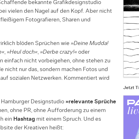
Schaffende bekannte Grafikdesignstudio
bei vielen den Nagel auf den Kopf. Aber nicht
fleißigem Fotografieren, Sharen und
irklich blöden Sprüchen wie
»Deine Mudda!
e«
,
»Heul doch«
,
»Derbe crazy!«
oder
 einfach nicht vorbeigehen, ohne stehen zu
ele nicht nur das, sondern machen Fotos und
 auf sozialen Netzwerken. Kommentiert wird
Jetzt T
as Hamburger Designstudio
»relevante Sprüche
hen, ohne PR, ohne Aufforderung zu einem
ch ein
Hashtag
mit einem Spruch. Und es
bsite der Kreativen heißt: