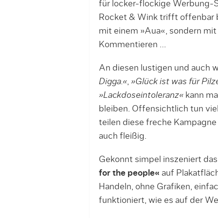
für locker-flockige Werbung-
Rocket & Wink trifft offenbar 
mit einem »Aua«, sondern mit 
Kommentieren …
An diesen lustigen und auch w
Digga.«
,
»Glück ist was für Pilz
»Lackdoseintoleranz«
kann man
bleiben. Offensichtlich tun vi
teilen diese freche Kampagne
auch fleißig.
Gekonnt simpel inszeniert d
for the people«
auf Plakatfläc
Handeln, ohne Grafiken, einfa
funktioniert, wie es auf der We