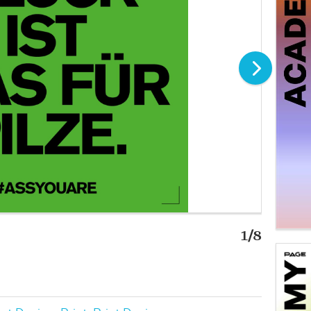
1/8
#assyo