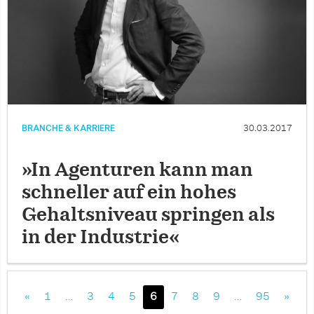
BRANCHE & KARRIERE
30.03.2017
»In Agenturen kann man
schneller auf ein hohes
Gehaltsniveau springen als
in der Industrie«
«
1
…
3
4
5
6
7
8
9
…
95
»