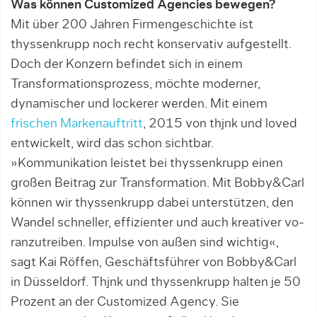
Was können Customized Agencies bewegen?
Mit über 200 Jahren Firmengeschichte ist
thyssenkrupp noch recht konservativ aufgestellt.
Doch der Konzern befindet sich in einem
Transformationspro­zess, möchte moderner,
dynamischer und locke­rer werden. Mit einem
frischen Markenauftritt
, 2015 von thjnk und loved
entwickelt, wird das schon sicht­bar.
»Kommunikation leistet bei thyssenkrupp einen
gro­ßen Beitrag zur Transformation. Mit Bob­by&Carl
kön­nen wir thyssenkrupp dabei unterstützen, den
Wan­del schneller, effizienter und auch kreativer vo­
ranzutreiben. Impulse von außen sind wichtig«,
sagt Kai Röffen, Geschäftsführer von Bobby&­Carl
in Düs­seldorf. Thjnk und thyssenkrupp halten je 50
Pro­zent an der Customized Agency. Sie