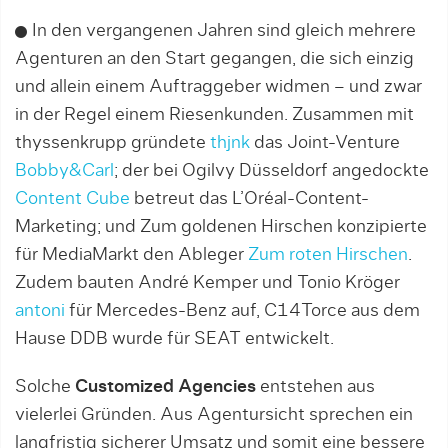
In den vergangenen Jahren sind gleich mehrere
Agenturen an den Start gegangen, die sich einzig
und allein einem Auftraggeber widmen – und zwar
in der Regel ei­nem Riesenkunden. Zusammen mit
thyssen­krupp gründete
thjnk
das Joint-Venture
Bob­by&Carl
; der bei Ogilvy Düsseldorf angedockte
Con­tent Cube
betreut das L’Oréal-Content-
Marketing; und Zum goldenen Hirschen konzipierte
für MediaMarkt den Ableger
Zum roten Hirschen
.
Zudem bau­ten André Kem­per und Tonio Kröger
antoni
für Mercedes-Benz auf, C14Torce aus dem
Hause DDB wurde für SEAT entwickelt.
Solche
Customized Agencies
entstehen aus
vielerlei Gründen. Aus Agentursicht sprechen ein
lang­fristig sicherer Umsatz und somit eine bessere