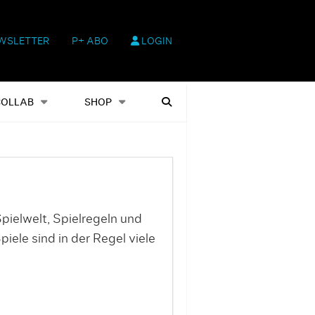
WSLETTER
P+ ABO
LOGIN
hop
Heftausgaben
Suchen
COLLAB
SHOP
ielwelt, Spielregeln und
ele sind in der Regel viele