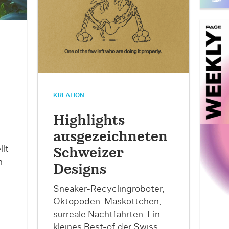
KREATION
Highlights
ausgezeichneten
lt
Schweizer
n
Designs
Sneaker-Recyclingroboter,
Oktopoden-Maskottchen,
surreale Nachtfahrten: Ein
kleines Best-of der Swiss