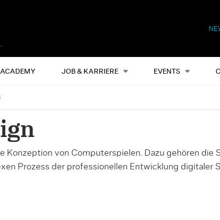
NE
Alles
Events
S
ACADEMY
JOB & KARRIERE
EVENTS
3
ign
 Konzeption von Computerspielen. Dazu gehören die Sp
n Prozess der professionellen Entwicklung digitaler Spi