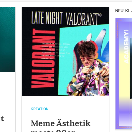
NEU! KI-
KREATION
t
Meme Ästhetik