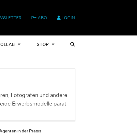
WSLETTER
P+ ABO
LOGIN
hop
Heftausgaben
Suchen
COLLAB
SHOP
toren, Fotografen und andere
eide Erwerbsmodelle parat.
Agenten in der Praxis