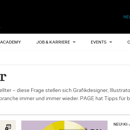
NE
Alles
Events
S
ACADEMY
JOB & KARRIERE
EVENTS
r
lter – diese Frage stellen sich Grafikdesigner, Illustra
branche immer und immer wieder. PAGE hat Tipps für b
NEU! KI-