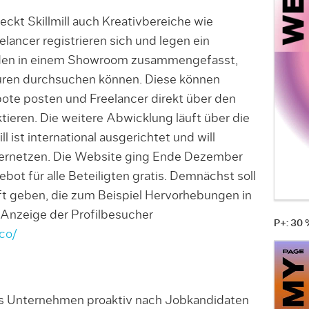
kt Skillmill auch Kreativbereiche wie
elancer registrieren sich und legen ein
erden in einem Showroom zusammengefasst,
ren durchsuchen können. Diese können
te posten und Freelancer direkt über den
tieren. Die weitere Abwicklung läuft über die
l ist interna­tional ausgerichtet und will
vernetzen. Die Website ging Ende Dezember
ot für alle Beteilig­ten gratis. Demnächst soll
t geben, die zum Beispiel Hervor­hebungen in
Anzeige der Profilbesucher
P+: 30
.co/
ss Unternehmen proaktiv nach Jobkandida­ten