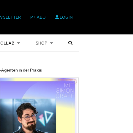
WSLETTER
P+ ABO
LOGIN
hop
Heftausgaben
Suchen
COLLAB
SHOP
-Agenten in der Praxis