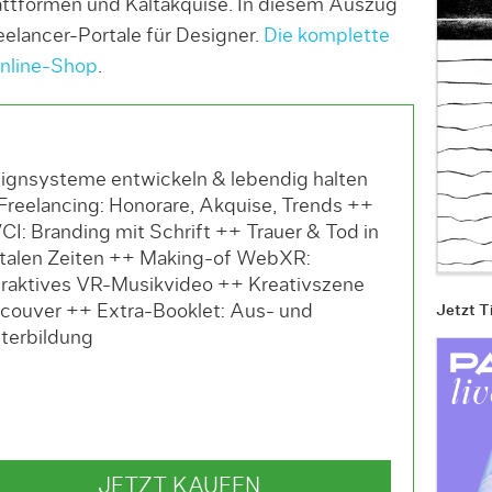
attformen und Kaltakquise. In diesem Auszug
reelancer-Portale für Designer.
Die komplette
Online-Shop
.
ignsysteme entwickeln & lebendig halten
Freelancing: Honorare, Akquise, Trends ++
CI: Branding mit Schrift ++ Trauer & Tod in
italen Zeiten ++ Making-of WebXR:
eraktives VR-Musikvideo ++ Kreativszene
couver ++ Extra-Booklet: Aus- und
Jetzt T
terbildung
€
JETZT KAUFEN