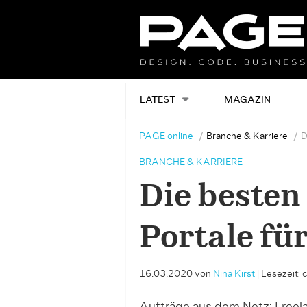
LATEST
MAGAZIN
PAGE online
Branche & Karriere
D
BRANCHE & KARRIERE
Die besten
Portale fü
16.03.2020
von
Nina Kirst
|
Lesezeit: 