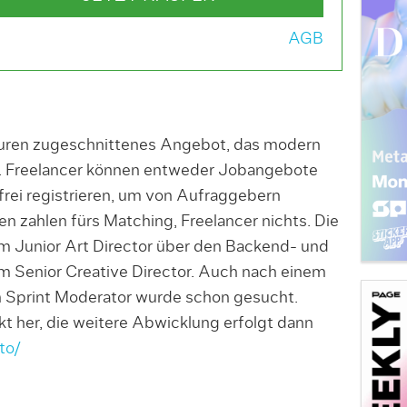
AGB
uren zugeschnittenes Angebot, das modern
. Freelancer kön­nen ent­weder Jobangebote
frei registrieren, um von Aufragge­bern
 zahlen fürs Matching, Freelancer nichts. Die
m Junior Art Director über den Backend- und
m Senior Creative Director. Auch nach einem
gn Sprint Moderator wurde schon gesucht.
kt her, die weitere Abwick­lung erfolgt dann
to/