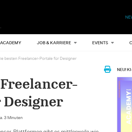
NE
Alles
Events
S
ACADEMY
JOB & KARRIERE
EVENTS
ie besten Freelancer-Portale für Designer
NEU! KI
 Freelancer-
r Designer
ca. 3 Minuten