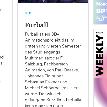
on
BILD
Furball
Furball ist ein 3D-
Animationsprojekt das im
dritten und vierten Semester
des Studiengangs
nd
Multimediaart der FH
Es
Salzburg, Fachbereich
Animation, von Paul Baaske,
Johannes Figlhuber,
&
Sebastian Falkner und
Michael Schönrock realisiert
wurde. Der wirklich
gelungene Kurzfilm »Furball«
kann man sich unter