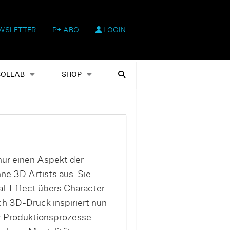
WSLETTER
P+ ABO
LOGIN
hop
Heftausgaben
Suchen
COLLAB
SHOP
nur einen Aspekt der
e 3D Artists aus. Sie
l-Effect übers Character-
h 3D-Druck inspiriert nun
er Produktionsprozesse