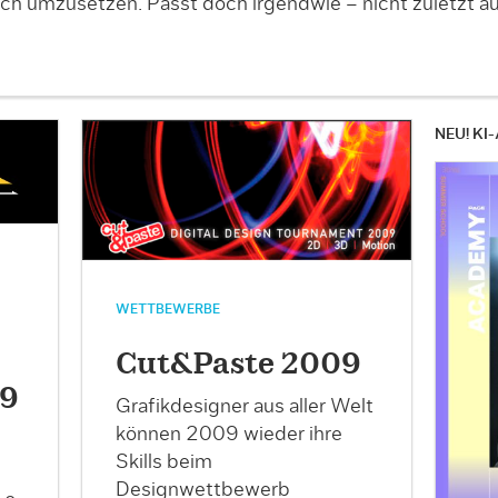
h umzusetzen. Passt doch irgendwie – nicht zuletzt au
NEU! KI-
WETTBEWERBE
Cut&Paste 2009
09
Grafikdesigner aus aller Welt
können 2009 wieder ihre
Skills beim
Designwettbewerb