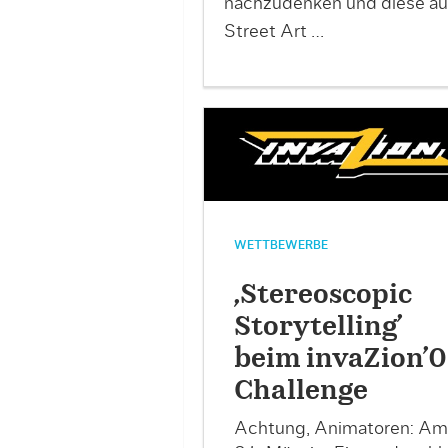
nachzudenken und diese auc
Street Art …
WETTBEWERBE
‚Stereoscopic
Storytelling’
beim invaZion’
Challenge
Achtung, Animatoren: Am