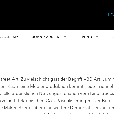
NE
Alles
Events
S
ACADEMY
JOB & KARRIERE
EVENTS
eet Art. Zu vielschichtig ist der Begriff »3D Art«, um 
nen. Kaum eine Medienproduktion kommt heute mehr ohn
r alle erdenklichen Nutzungsszenarien vom Kino-Specia
 zu architektonischen CAD-Visualisierungen. Der Bereic
die Maker-Szene, über eine weitere Demokratisierung d