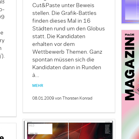
uß
Cut&Paste unter Beweis
o-
stellen. Die Grafik-Battles
09
finden dieses Mal in 16
Städten rund um den Globus
ie
statt. Die Kandidaten
ry
erhalten vor dem
n
Wettbewerb Themen. Ganz
).
spontan müssen sich die
Kandidaten dann in Runden
à…
MEHR
08.01.2009
von Thorsten Konrad