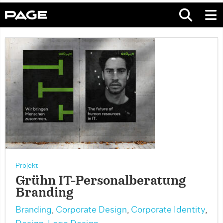
Projekt
Grühn IT-Personalberatung
Branding
Branding
,
Corporate Design
,
Corporate Identity
,