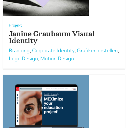
Projekt
Janine Graubaum Visual
Identity
Branding
,
Corporate Identity
,
Grafiken erstellen
,
Logo Design
,
Motion Design