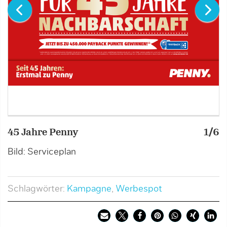
45 Jahre Penny
1/6
4
Bild: Serviceplan
B
Schlagwörter:
Kampagne
,
Werbespot