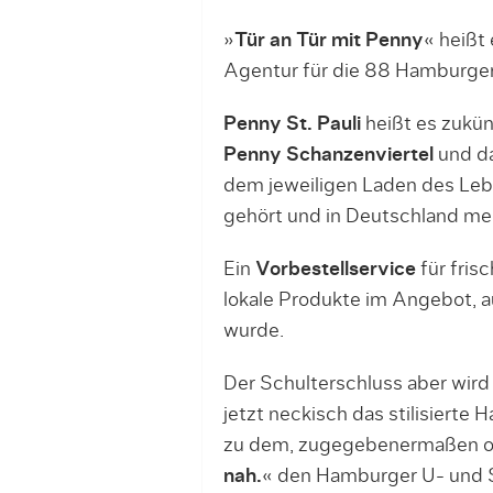
»
Tür an Tür mit Penny
« heißt
Agentur für die 88 Hamburge
Penny St. Pauli
heißt es zukünf
Penny Schanzenviertel
und da
dem jeweiligen Laden des Le
gehört und in Deutschland mehr
Ein
Vorbestellservice
für fris
lokale Produkte im Angebot, a
wurde.
Der Schulterschluss aber wir
jetzt neckisch das stilisiert
zu dem, zugegebenermaßen or
nah.
« den Hamburger U- und S-