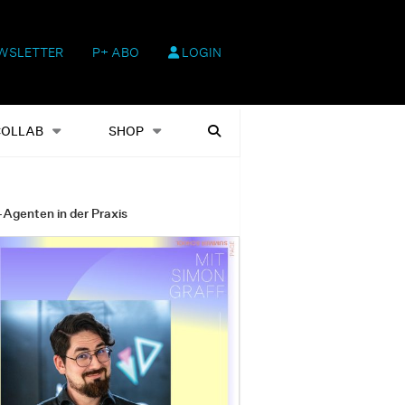
WSLETTER
P+ ABO
LOGIN
hop
Heftausgaben
Suchen
COLLAB
SHOP
-Agenten in der Praxis