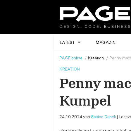
LATEST
MAGAZIN
PAGE online
Kreation
Penny mach
KREATION
Penny mach
Kumpel
24.10.2014
von
Sabine Danek
|
Leseze