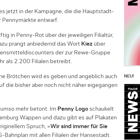
 es jetzt in der Kampagne, die die Hauptstadt-
r Pennymärkte entwarf.
tig in Penny-Rot über der jeweiligen Filialtür,
zu prangt anbiedernd das Wort
Kiez
über
bensmitteldiscounters der zur Rewe-Gruppe
 als 2.200 Filialen betreibt.
che Brötchen wird es geben und angeblich auch
NEU!
uf die bisher aber noch nicht näher eigegangen
d umso mehr betont. Im
Penny Logo
schaukelt
e Hamburg Wappen und dazu gibt es auf Plakaten
iginellem Spruch, »
Wir sind immer für Sie
Bahnplan mit allen Filialen der Hansestadt.