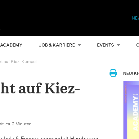
NE
Alles
Events
S
ACADEMY
JOB & KARRIERE
EVENTS
t auf Kiez-Kumpel
NEU! KI
t auf Kiez-
it: ca. 2 Minuten