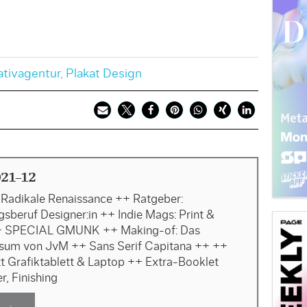
ativagentur
,
Plakat Design
21-12
Radikale Renaissance ++ Ratgeber:
sberuf Designer:in ++ Indie Mags: Print &
++ SPECIAL GMUNK ++ Making-of: Das
sum von JvM ++ Sans Serif Capitana ++ ++
tt Grafiktablett & Laptop ++ Extra-Booklet
r, Finishing