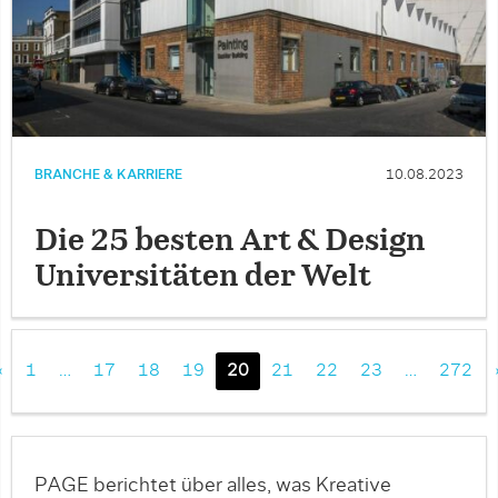
BRANCHE & KARRIERE
10.08.2023
Die 25 besten Art & Design
Universitäten der Welt
«
1
…
17
18
19
20
21
22
23
…
272
PAGE berichtet über alles, was Kreative