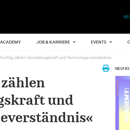
NE
Alles
Events
S
ACADEMY
JOB & KARRIERE
EVENTS
Künftig zählen Vorstellungskraft und Technologieverständnis«
NEU! KI
 zählen
gskraft und
ieverständnis«