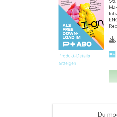
Stu
Mak
Int
ENG
Rec
Produkt-Details
anzeigen
Du möc