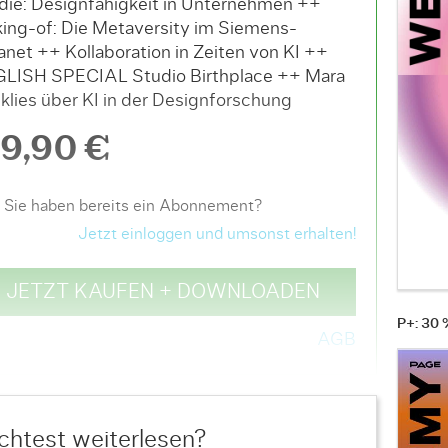
die: Designfähigkeit in Unternehmen ++
ing-of: Die Metaversity im Siemens-
ranet ++ Kollaboration in Zeiten von KI ++
LISH SPECIAL Studio Birthplace ++ Mara
klies über KI in der Designforschung
9,90 €
Sie haben bereits ein Abonnement?
Jetzt einloggen und umsonst erhalten!
JETZT KAUFEN + DOWNLOADEN
P+: 30
AGB
htest weiterlesen?