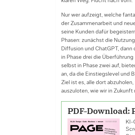
klaren Weg: Flucht nach vorn.
Nur wer aufzeigt, welche fan
der Zusammenarbeit und neue 
seine Kunden dafür begeistern
Phasen: zunächst die Nutzung
Diffusion und ChatGPT, dann d
in Phase drei die Überführung
selbst in Phase zwei auf, biet
an, da die Einstiegs­level und 
Ziel ist es, alle dort abzuhol
auszuloten, wie wir in Zukunft
PDF-Download: 
KI-
Scr