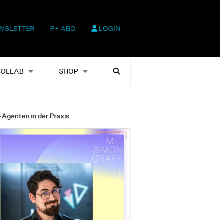
WSLETTER
P+ ABO
LOGIN
hop
Heftausgaben
Suchen
COLLAB
SHOP
-Agenten in der Praxis