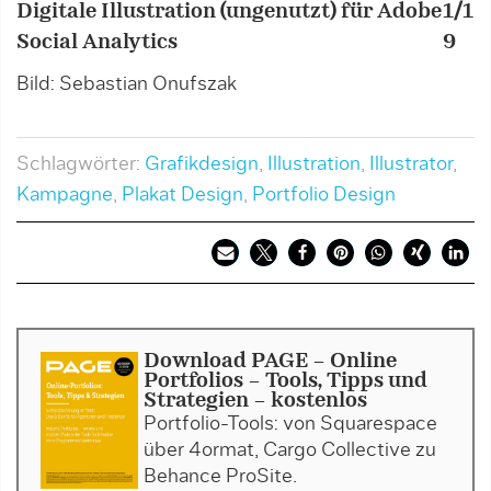
Digitale Illustration (ungenutzt) für Adobe
1/1
F
Social Analytics
9
B
Bild: Sebastian Onufszak
Schlagwörter:
Grafikdesign
,
Illustration
,
Illustrator
,
Kampagne
,
Plakat Design
,
Portfolio Design
Download PAGE - Online
Portfolios - Tools, Tipps und
Strategien - kostenlos
Portfolio-Tools: von Squarespace
über 4ormat, Cargo Collective zu
Behance ProSite.