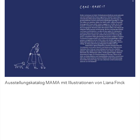
Ausstellungskatalog MAMA mit Illustrationen von Liana Finck