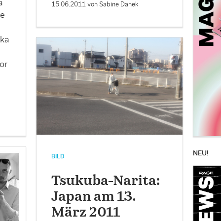
a
15.06.2011
von Sabine Danek
ie
ska
or
NEU!
BILD
Tsukuba-Narita:
Japan am 13.
März 2011