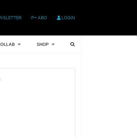
WSLETTER
P+ ABO
LOGIN
hop
Heftausgaben
Suchen
COLLAB
SHOP
t