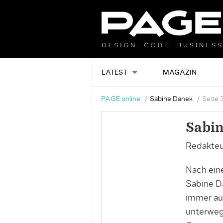
LATEST
MAGAZIN
PAGE online
Sabine Danek
Seite 
Sabi
Redakteu
Nach ein
Sabine Da
immer au
unterwegs