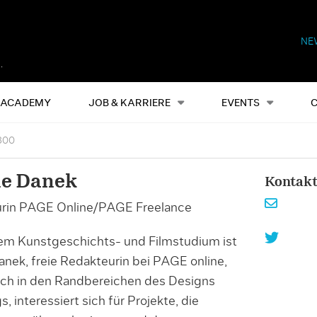
NE
Alles
Events
S
ACADEMY
JOB & KARRIERE
EVENTS
300
ne Danek
Kontak
rin PAGE Online/PAGE Freelance
em Kunstgeschichts- und Filmstudium ist
nek, freie Redakteurin bei PAGE online,
ch in den Randbereichen des Designs
, interessiert sich für Projekte, die