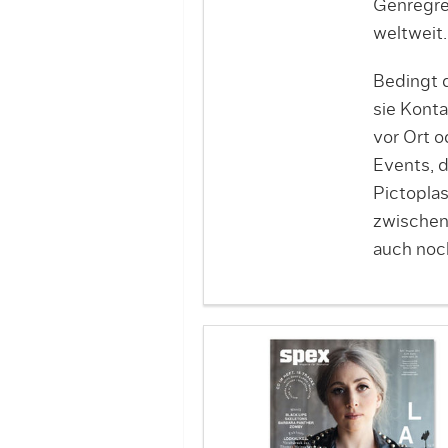
Genregre
weltweit.
Bedingt d
sie Kont
vor Ort 
Events, d
Pictoplas
zwischen
auch noch