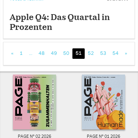
Apple Q4: Das Quartal in
Prozenten
«
1
…
48
49
50
51
52
53
54
»
PAGE N° 02 2026
PAGE N° 01 2026