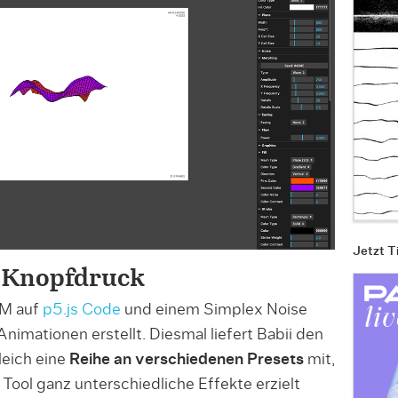
Jetzt T
 Knopfdruck
TM auf
p5.js Code
und einem Simplex Noise
imationen erstellt. Diesmal liefert Babii den
leich eine
Reihe an verschiedenen Presets
mit,
ool ganz unterschiedliche Effekte erzielt