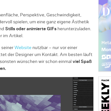
henfläche, Perspektive, Geschwindigkeit,
ervoll spielen, um eine ganz eigene Ästhetik
end
Stills oder animierte GIFs
herunterzuladen.
r im Artikel.
f seiner
Website
nutzbar – nur vor einer
et der Designer um Kontakt. Am besten läuft
nsonsten wünschen wir schon einmal
viel Spaß
en.