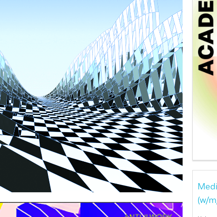
Medi
(w/m