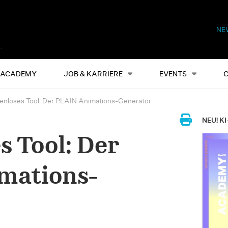
NE
Alles
Events
S
ACADEMY
JOB & KARRIERE
EVENTS
enloses Tool: Der PLAIN Animations-Generator
NEU! KI
s Tool: Der
mations-