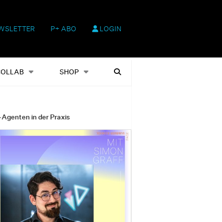
WSLETTER
P+ ABO
LOGIN
hop
Heftausgaben
Suchen
COLLAB
SHOP
-Agenten in der Praxis