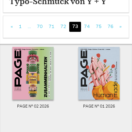
Typo-Schmuck von Y + Y
«
1
…
70
71
72
73
74
75
76
»
PAGE N° 02 2026
PAGE N° 01 2026