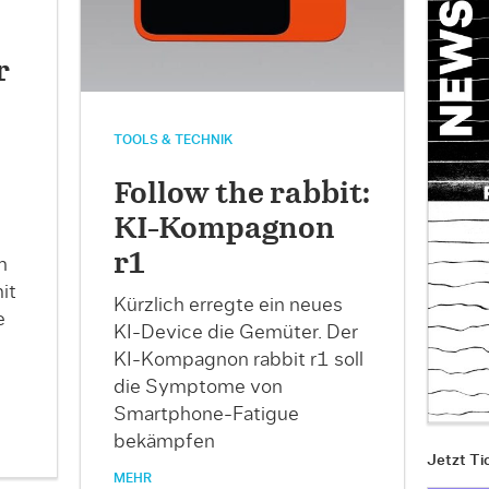
r
TOOLS & TECHNIK
Follow the rabbit:
KI-Kompagnon
r1
n
it
Kürzlich erregte ein neues
e
KI-Device die Gemüter. Der
KI-Kompagnon rabbit r1 soll
die Symptome von
Smartphone-Fatigue
bekämpfen
Jetzt Ti
MEHR