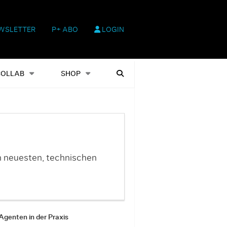
WSLETTER
P+ ABO
LOGIN
hop
Heftausgaben
Suchen
COLLAB
SHOP
n neuesten, technischen
Agenten in der Praxis