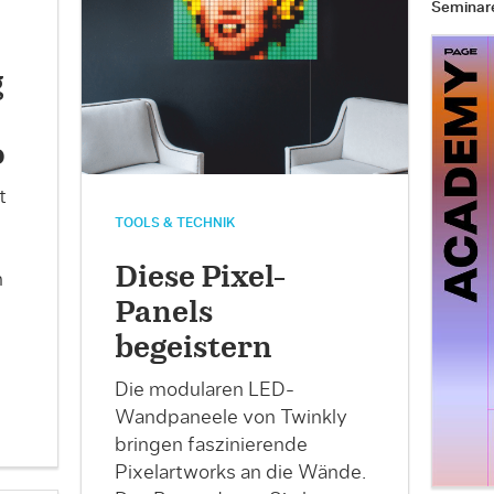
Seminar
g
o
t
TOOLS & TECHNIK
Diese Pixel-
n
Panels
begeistern
Die modularen LED-
Wandpaneele von Twinkly
bringen faszinierende
Pixelartworks an die Wände.