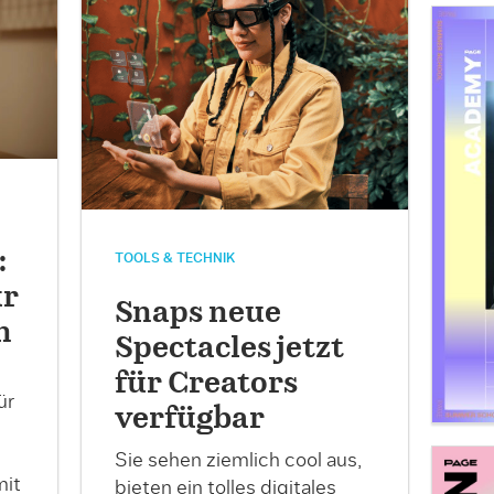
:
TOOLS & TECHNIK
ür
Snaps neue
h
Spectacles jetzt
für Creators
ür
verfügbar
Sie sehen ziemlich cool aus,
mit
bieten ein tolles digitales