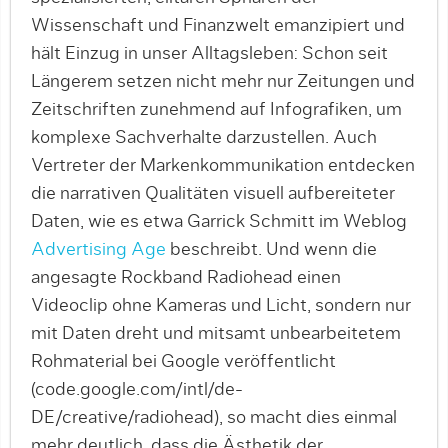
Wissenschaft und Finanzwelt emanzipiert und
hält Einzug in unser Alltagsleben: Schon seit
Längerem setzen nicht mehr nur Zeitungen und
Zeitschriften zunehmend auf Infogra­fiken, um
komplexe Sach­verhal­te dar­zustellen. Auch
Vertreter der Mar­­ken­kommunikation entdecken
die nar­ra­tiven Qualitäten visuell aufbereiteter
Daten, wie es etwa Garrick Schmitt im Weblog
Adver­tising Age
beschreibt. Und wenn die
angesagte Rockband Radiohead einen
Videoclip ohne Kameras und Licht, sondern nur
mit Daten dreht und mitsamt unbearbeitetem
Rohmaterial bei Google veröffentlicht
(code.google.com/intl/de-
DE/creative/radiohead), so macht dies einmal
mehr deutlich, dass die Ästhetik der