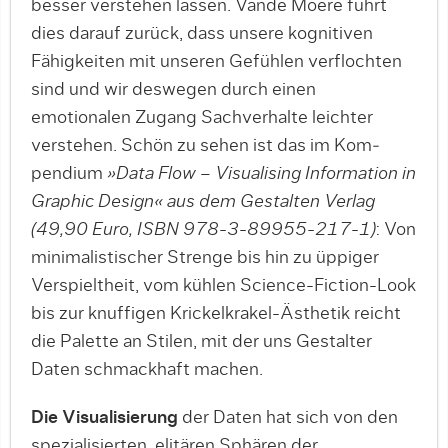
besser verstehen lassen. Vande Moere führt
dies darauf zurück, dass unsere kog­ni­tiven
Fähigkeiten mit unseren Gefühlen verflochten
sind und wir des­wegen durch einen
emotionalen Zugang Sach­verhalte leichter
verstehen. Schön zu sehen ist das im Kom­
pendium
»Data Flow – Visualising Information in
Graphic Design« aus dem Gestalten Verlag
(49,90 Euro, ISBN 978-3-89955-217-1)
: Von
minimalis­ti­scher Strenge bis hin zu üppiger
Verspieltheit, vom kühlen Science-Fic­tion-Look
bis zur knuffigen Krickelkrakel-Ästhetik reicht
die Palette an Stilen, mit der uns Gestalter
Daten schmackhaft machen.
Die Visualisierung
der Daten hat sich von den
spezialisierten, elitären Sphä­ren der