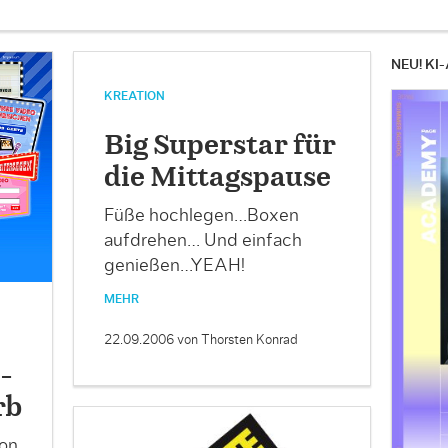
NEU! KI-
KREATION
Big Superstar für
die Mittagspause
Füße hochlegen…Boxen
aufdrehen… Und einfach
genießen…YEAH!
MEHR
22.09.2006
von Thorsten Konrad
-
rb
von