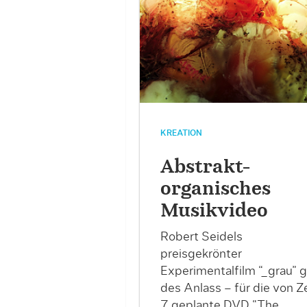
KREATION
Abstrakt-
organisches
Musikvideo
Robert Seidels
preisgekrönter
Experimentalfilm “_grau” 
des Anlass – für die von Z
7 geplante DVD “The