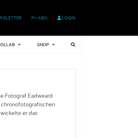
WSLETTER
P+ ABO
LOGIN
hop
Heftausgaben
Suchen
COLLAB
SHOP
che Fotograf Eadweard
e chronofotografischen
wickelte er das