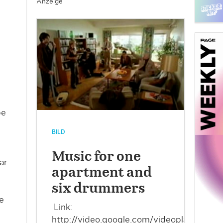
Anzeige
be
BILD
Music for one
ar
apartment and
six drummers
l
e
Link:
http://video.google.com/videoplay?