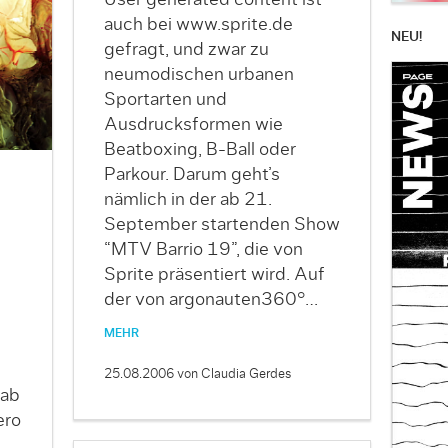
User generated content ist
auch bei www.sprite.de
NEU!
gefragt, und zwar zu
neumodischen urbanen
Sportarten und
Ausdrucksformen wie
Beatboxing, B-Ball oder
Parkour. Darum geht’s
nämlich in der ab 21.
September startenden Show
“MTV Barrio 19”, die von
Sprite präsentiert wird. Auf
der von argonauten360°…
MEHR
25.08.2006
von Claudia Gerdes
gab
ero