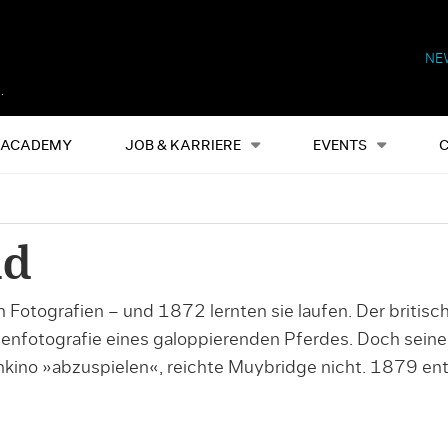
NE
Alles
Events
S
ACADEMY
JOB & KARRIERE
EVENTS
ld
 Fotografien – und 1872 lernten sie laufen. Der britis
rienfotografie eines galoppierenden Pferdes. Doch sein
no »abzuspielen«, reichte Muybridge nicht. 1879 ent