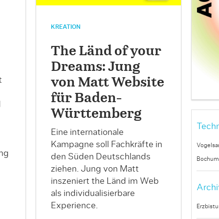
KREATION
The Länd of your
Dreams: Jung
t
von Matt Website
für Baden-
d
Württemberg
Techn
Eine internationale
Kampagne soll Fachkräfte in
Vogelsa
ng
den Süden Deutschlands
Bochum
ziehen. Jung von Matt
inszeniert the Länd im Web
Archi
als individualisierbare
Experience.
Erzbist