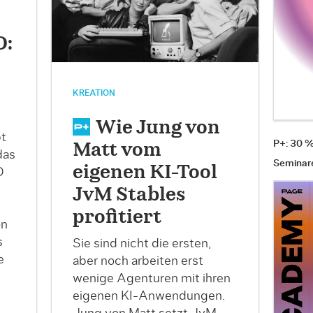
D:
KREATION
Wie Jung von
t
P+: 30 
Matt vom
das
Seminar
eigenen KI-Tool
D
JvM Stables
profitiert
on
s
Sie sind nicht die ersten,
e
aber noch arbeiten erst
wenige Agenturen mit ihren
eigenen KI-Anwendungen.