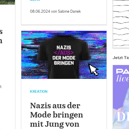
08.06.2024
von Sabine Danek
s
n
Jetzt Ti
n
KREATION
Nazis aus der
Mode bringen
mit Jung von