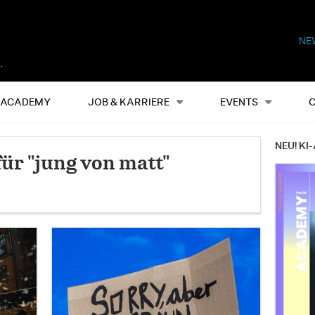
NE
Alles
Events
S
ACADEMY
JOB & KARRIERE
EVENTS
NEU! KI-
ür "jung von matt"