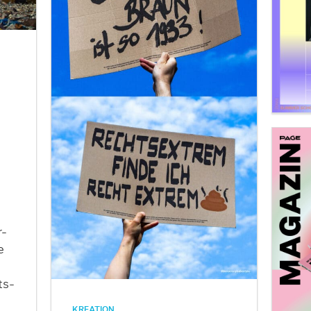
r-
e
ts-
KREATION