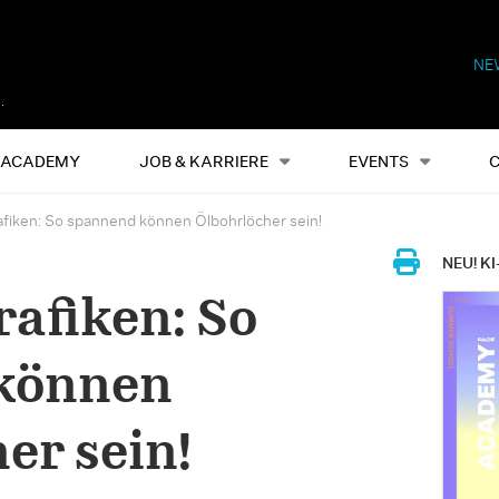
NE
Alles
Events
S
ACADEMY
JOB & KARRIERE
EVENTS
rafiken: So spannend können Ölbohrlöcher sein!
NEU! KI
rafiken: So
können
er sein!