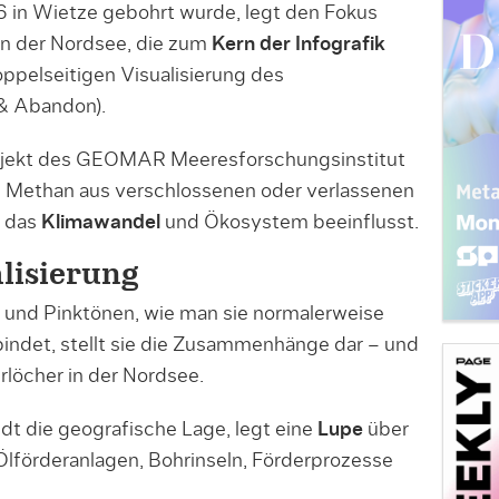
 in Wietze gebohrt wurde, legt den Fokus
 in der Nordsee, die zum
Kern der Infografik
ppelseitigen Visualisierung des
& Abandon).
jekt des GEOMAR Meeresforschungsinstitut
iel Methan aus verschlossenen oder verlassenen
e das
Klimawandel
und Ökosystem beeinflusst.
lisierung
la- und Pinktönen, wie man sie normalerweise
bindet, stellt sie die Zusammenhänge dar – und
löcher in der Nordsee.
dt die geografische Lage, legt eine
Lupe
über
 Ölförderanlagen, Bohrinseln, Förderprozesse