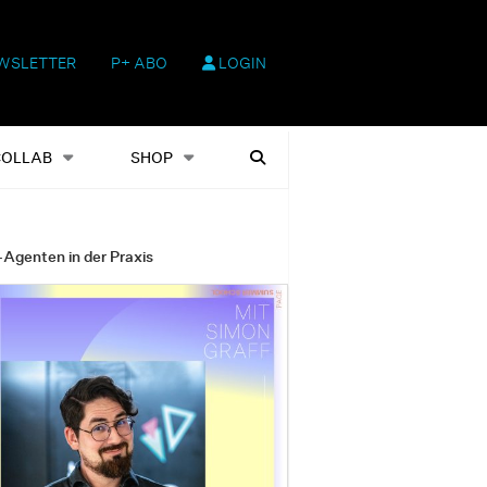
WSLETTER
P+ ABO
LOGIN
hop
Heftausgaben
Suchen
COLLAB
SHOP
-Agenten in der Praxis