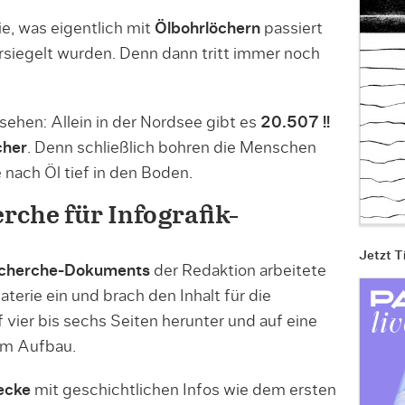
ie, was eigentlich mit
Ölbohrlöchern
passiert
siegelt wurden. Denn dann tritt immer noch
hen: Allein in der Nordsee gibt es
20.507 !!
cher
. Denn schließlich bohren die Menschen
nach Öl tief in den Boden.
che für Infografik-
Jetzt T
echerche-Dokuments
der Redaktion arbeitete
aterie ein und brach den Inhalt für die
 vier bis sechs Seiten herunter und auf eine
em Aufbau.
ecke
mit geschichtlichen Infos wie dem ersten