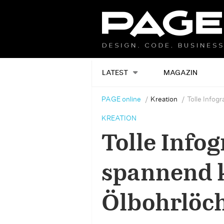
LATEST
MAGAZIN
PAGE online
Kreation
Tolle Infog
KREATION
Tolle Infog
spannend 
Ölbohrlöch