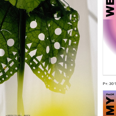
P+: 30