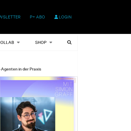
WSLETTER
P+ ABO
LOGIN
hop
Heftausgaben
Suchen
COLLAB
SHOP
-Agenten in der Praxis