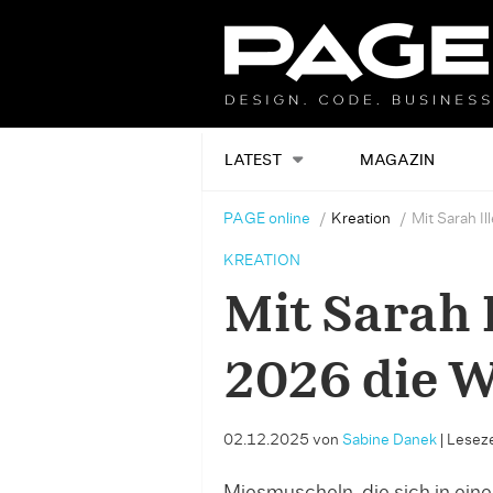
LATEST
MAGAZIN
PAGE online
Kreation
Mit Sarah I
KREATION
Mit Sarah 
2026 die W
02.12.2025
von
Sabine Danek
|
Leseze