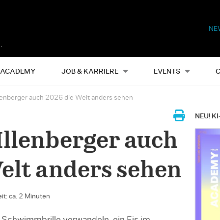
NE
Alles
Events
S
ACADEMY
JOB & KARRIERE
EVENTS
llenberger auch 2026 die Welt anders sehen
NEU! KI
Illenberger auch
elt anders sehen
it: ca. 2 Minuten