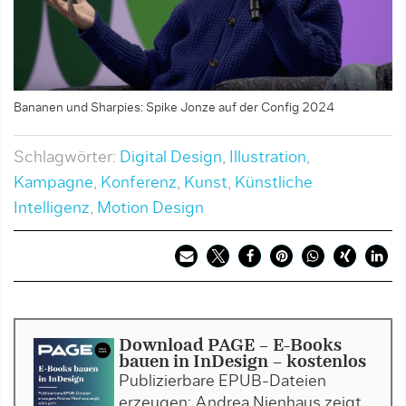
Bananen und Sharpies: Spike Jonze auf der Config 2024
Schlagwörter:
Digital Design
,
Illustration
,
Kampagne
,
Konferenz
,
Kunst
,
Künstliche
Intelligenz
,
Motion Design
Download PAGE - E-Books
bauen in InDesign - kostenlos
Publizierbare EPUB-Dateien
erzeugen: Andrea Nienhaus zeigt,