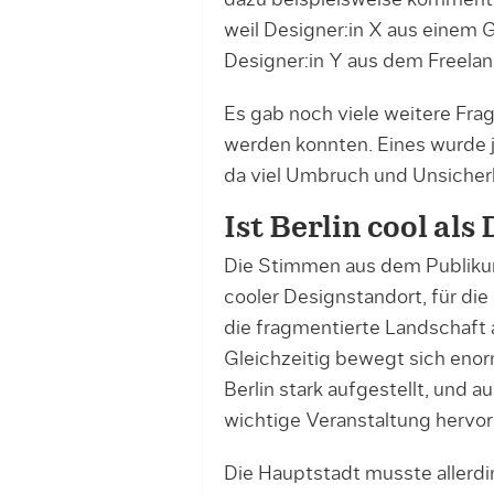
dazu beispielsweise kommenti
weil Designer:in X aus einem G
Designer:in Y aus dem Freelan
Es gab noch viele weitere Fra
werden konnten. Eines wurde j
da viel Umbruch und Unsicherh
Ist Berlin cool als
Die Stimmen aus dem Publikum z
cooler Designstandort, für di
die fragmentierte Landschaft 
Gleichzeitig bewegt sich enor
Berlin stark aufgestellt, und a
wichtige Veranstaltung hervo
Die Hauptstadt musste allerdi