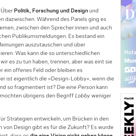
! Über
Politik, Forschung und Design
und
llen dazwischen. Während des Panels ging es
Themen, zwischen den Sprecher:innen und auch
ischen Publikumsmeldungen. Es bestand ein
 Meinungen auszutauschen und über
ieren: Was kann die so unterschiedlichen
wir es zu tun haben, trennen, aber was eint sie
r ein offenes Feld oder bleiben es
r ist eigentlich
die
»Design-Lobby«, wenn die
nd so fragmentiert ist? Die
eine Person
kann
e mochten übrigens den Begriff
Lobby
weniger
ür Strategien entwickeln, um Brücken in den
 von Design gibt es für die Zukunft? Es wurde