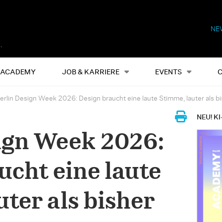
NE
Alles
Events
S
ACADEMY
JOB & KARRIERE
EVENTS
erlin Design Week 2026: Design braucht eine laute Stimme, lauter als b
NEU! KI
ign Week 2026:
ucht eine laute
ter als bisher