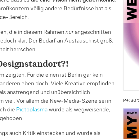
ert, dass es
die eine Vision nicht geben könne
,
roßkonzern völlig andere Bedürfnisse hat als
ce-Bereich.
gen, die in diesem Rahmen
nur
angeschnitten
edoch klar: Der Bedarf an Austausch ist groß,
eit herrschen.
 Designstandort?!
eigten: Für die einen ist Berlin gar kein
e anderen eben doch. Viele Kreative empfinden
als anstrengend und unübersichtlich.
P+: 30
m viel: Vor allem die New-Media-Szene sei in
uch die
Pictoplasma
wurde als wegweisende,
rgehoben.
ngs auch Kritik einstecken und wurde als