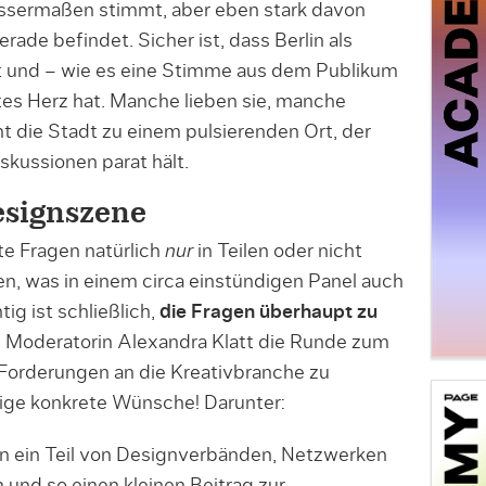
ssermaßen stimmt, aber eben stark davon
ade befindet. Sicher ist, dass Berlin als
t und – wie es eine Stimme aus dem Publikum
es Herz hat. Manche lieben sie, manche
 die Stadt zu einem pulsierenden Ort, der
skussionen parat hält.
esignszene
lte Fragen natürlich
nur
in Teilen oder nicht
en, was in einem circa einstündigen Panel auch
tig ist schließlich,
die Fragen überhaupt zu
e Moderatorin Alexandra Klatt die Runde zum
 Forderungen an die Kreativbranche zu
nige konkrete Wünsche! Darunter:
en ein Teil von Designverbänden, Netzwerken