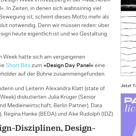
n Design Week in Kreuzberg in der »Macherei«
 In Zeiten, in denen sich wahnsinnig viel
 Bewegung ist, scheint dieses Motto mehr als
olut notwendig. Denn wir müssen reden: über
esign heute eigentlich ist und wo Gestaltung
gn Week hatte sich am vergangenen
die
Short Bits
zum
»Design Day Panel«
eine
keholder auf der Bühne zusammengefunden.
Jetzt T
erin und Leiterin Alexandra Klatt (state of
eek) diskutierten Julia Krüger (Senior
d Medienwirtschaft, Berlin Partner), Dara
), Regina Hanke (BEDA) und Ake Rudolph (IDZ).
ign-Disziplinen, Design-