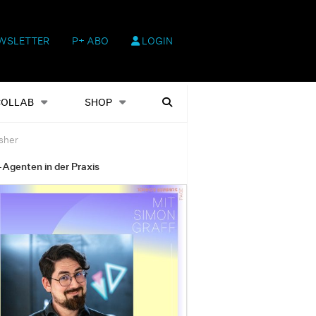
WSLETTER
P+ ABO
LOGIN
hop
Heftausgaben
Suchen
COLLAB
SHOP
isher
-Agenten in der Praxis