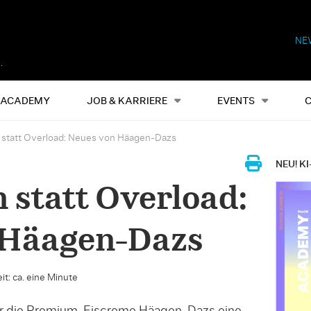
NE
Alles
Events
S
ACADEMY
JOB & KARRIERE
EVENTS
 statt Overload: Neues von Häagen-Dazs
NEU! KI
 statt Overload:
 Häagen-Dazs
it: ca. eine Minute