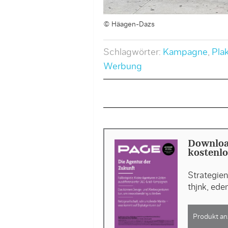
© Häagen-Dazs
Schlagwörter:
Kampagne
,
Pla
Werbung
Downloa
kostenlo
Strategie
thjnk, ed
Produkt an