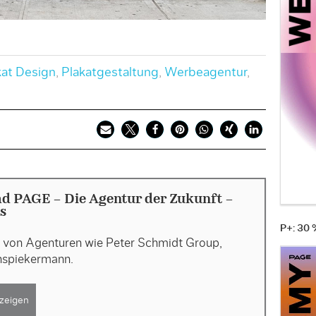
kat Design
,
Plakatgestaltung
,
Werbeagentur
,
d PAGE - Die Agentur der Zukunft -
s
P+: 30
n von Agenturen wie Peter Schmidt Group,
enspiekermann.
zeigen