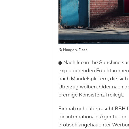
© Häagen-Dazs
Nach Ice in the Sunshine su
explodierenden Fruchtaromen o
nach Mandelsplittern, die si
Überzug wölben. Oder nach d
cremige Konsistenz freilegt.
Einmal mehr überrascht BBH 
die internationale Agentur d
erotisch angehauchter Werbun