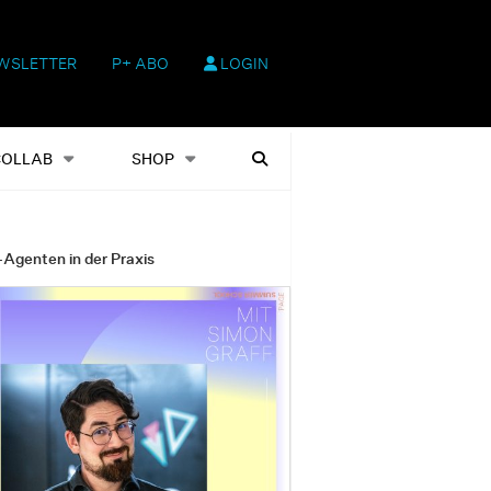
WSLETTER
P+ ABO
LOGIN
hop
Heftausgaben
Suchen
COLLAB
SHOP
-Agenten in der Praxis