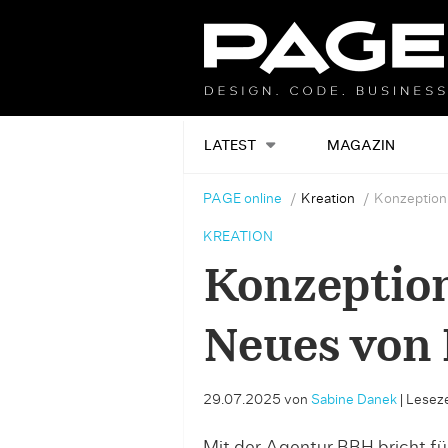
LATEST
MAGAZIN
PAGE online
Kreation
Konzeption
KREATION
Konzeption
Neues von
29.07.2025
von
Sabine Danek
|
Leseze