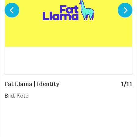
Fat Llama | Identity
1/11
F
Bild: Koto
B