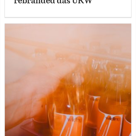
rebranded das UKW