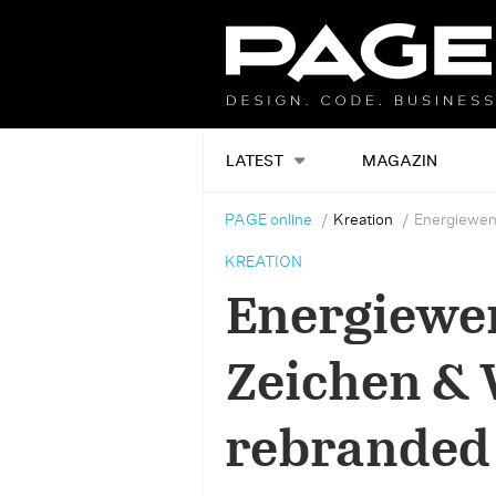
LATEST
MAGAZIN
PAGE online
Kreation
Energiewen
KREATION
Energiewen
Zeichen &
rebranded