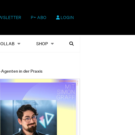
WSLETTER
P+ ABO
LOGIN
hop
Heftausgaben
Suchen
COLLAB
SHOP
-Agenten in der Praxis