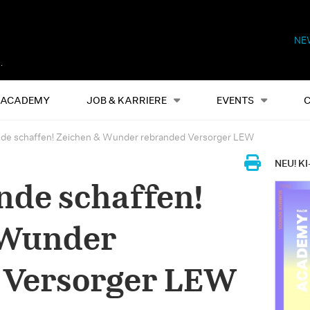
NE
Alles
Events
S
ACADEMY
JOB & KARRIERE
EVENTS
de schaffen! Zeichen & Wunder rebranded Versorger LEW
NEU! KI
de schaffen!
 Wunder
 Versorger LEW