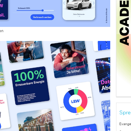
en
Spre
Evange