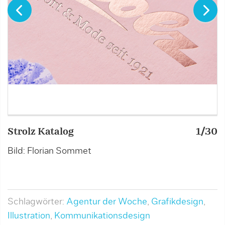
Strolz Katalog
1/30
S
Bild: Florian Sommet
B
Schlagwörter:
Agentur der Woche
,
Grafikdesign
,
Illustration
,
Kommunikationsdesign