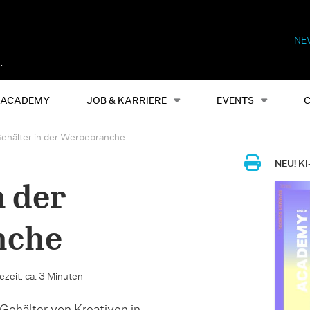
NE
Alles
Events
S
ACADEMY
JOB & KARRIERE
EVENTS
ehälter in der Werbebranche
NEU! KI
n der
nche
ezeit: ca. 3 Minuten