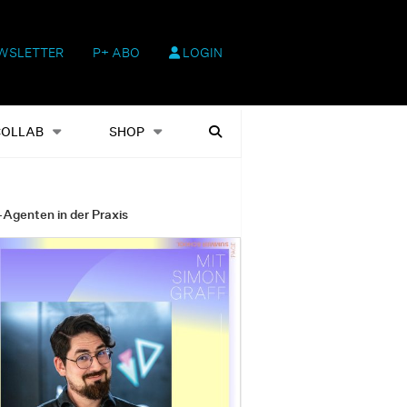
WSLETTER
P+ ABO
LOGIN
hop
Heftausgaben
Suchen
COLLAB
SHOP
-Agenten in der Praxis