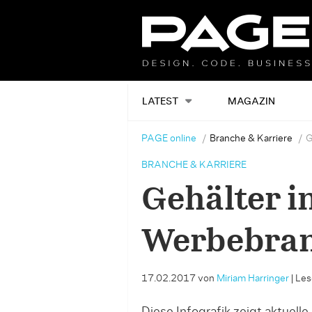
LATEST
MAGAZIN
PAGE online
Branche & Karriere
G
BRANCHE & KARRIERE
Gehälter i
Werbebra
17.02.2017
von
Miriam Harringer
|
Les