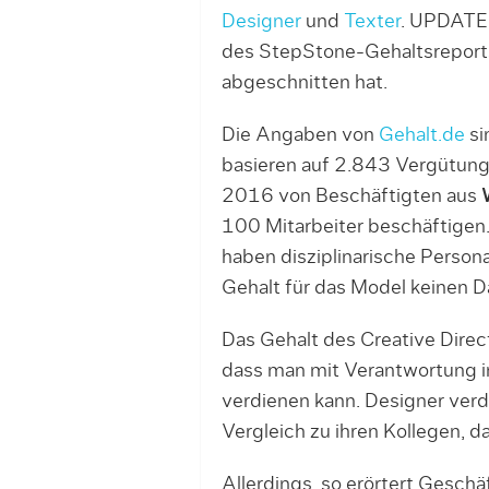
Designer
und
Texter
. UPDATE:
des StepStone-Gehaltsreport
abgeschnitten hat.
Die Angaben von
Gehalt.de
si
basieren auf 2.843 Vergütu
2016 von Beschäftigten aus
100 Mitarbeiter beschäftigen
haben disziplinarische Person
Gehalt für das Model keinen Da
Das Gehalt des Creative Direc
dass man mit Verantwortung i
verdienen kann. Designer ver
Vergleich zu ihren Kollegen, da
Allerdings, so erörtert Geschä