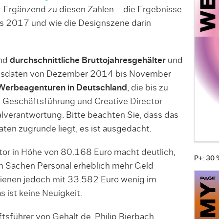
 Ergänzend zu diesen Zahlen – die Ergebnisse
s 2017 und wie die Designszene darin
nd
durchschnittliche Bruttojahresgehälter
und
ngsdaten von Dezember 2014 bis November
Werbeagenturen in Deutschland
, die bis zu
. Geschäftsführung und Creative Director
alverantwortung. Bitte beachten Sie, dass das
ten zugrunde liegt, es ist ausgedacht.
tor in Höhe von 80.168 Euro macht deutlich,
P+: 30
n Sachen Personal erheblich mehr Geld
dienen jedoch mit 33.582 Euro wenig im
s ist keine Neuigkeit.
ftsführer von Gehalt.de, Philip Bierbach,