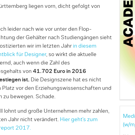
ttemberg liegen vorn, dicht gefolgt von
ch leider nach wie vor unter den Flop-
chtung der Gehälter nach Studiengängen sieht
ostizierten wir im letzten Jahr
in diesem
htblick für Designer
, so wirkt die aktuelle
ernd, auch wenn die Zahl des
esgehalts von
41.702 Euro in 2016
stiegen ist.
Die Designszene hat es nicht
n Platz vor den Erziehungswissenschaften und
n zu bewegen. Schade.
ell lohnt und große Unternehmen mehr zahlen,
Medi
ten Jahr nicht verändert.
Hier geht’s zum
(w/m
report 2017.