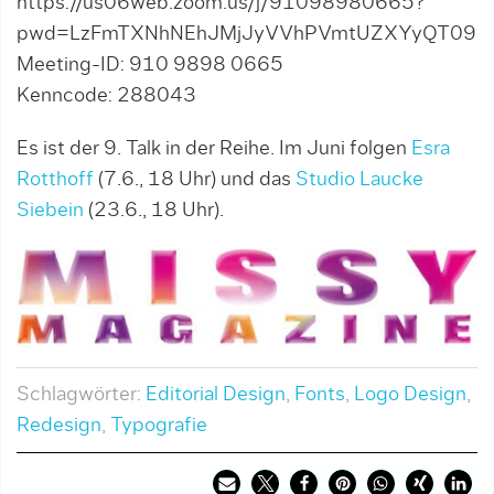
https://us06web.zoom.us/j/91098980665?
pwd=LzFmTXNhNEhJMjJyVVhPVmtUZXYyQT09
Meeting-ID: 910 9898 0665
Kenncode: 288043
Es ist der 9. Talk in der Reihe. Im Juni folgen
Esra
Rotthoff
(7.6., 18 Uhr) und das
Studio Laucke
Siebein
(23.6., 18 Uhr).
Schlagwörter:
Editorial Design
,
Fonts
,
Logo Design
,
Redesign
,
Typografie