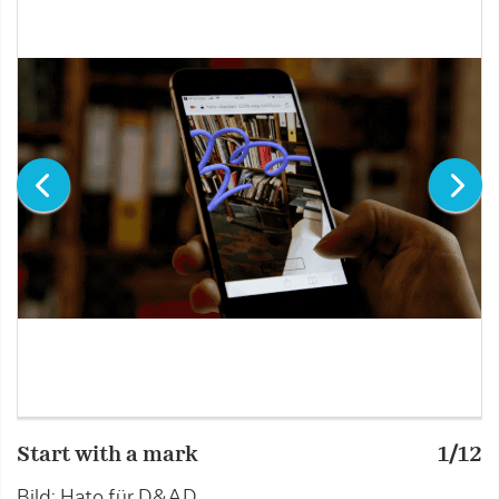
Start with a mark
1/12
S
Bild: Hato für D&AD
B