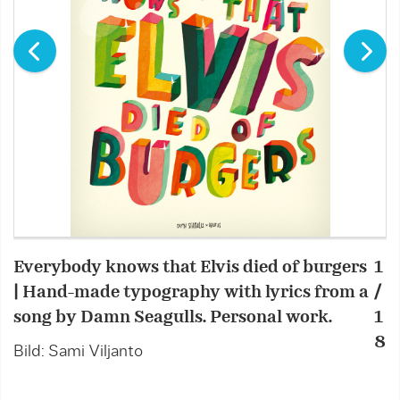
Everybody knows that Elvis died of burgers
1
T
| Hand-made typography with lyrics from a
/
A
song by Damn Seagulls. Personal work.
1
1
8
Bild: Sami Viljanto
B