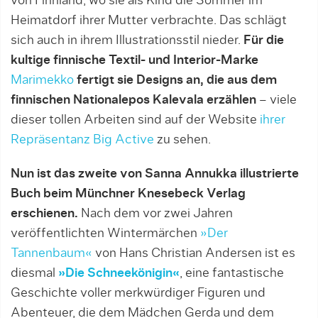
von Finnland, wo sie als Kind die Sommer im
Heimatdorf ihrer Mutter verbrachte. Das schlägt
sich auch in ihrem Illustrationsstil nieder.
Für die
kultige finnische Textil- und Interior-Marke
Marimekko
fertigt sie Designs an, die aus dem
finnischen Nationalepos Kalevala erzählen
– viele
dieser tollen Arbeiten sind auf der Website
ihrer
Repräsentanz Big Active
zu sehen.
Nun ist das zweite von Sanna Annukka illustrierte
Buch beim Münchner Knesebeck Verlag
erschienen.
Nach dem vor zwei Jahren
veröffentlichten Wintermärchen
»Der
Tannenbaum«
von Hans Christian Andersen ist es
diesmal
»Die Schneekönigin«
, eine fantastische
Geschichte voller merkwürdiger Figuren und
Abenteuer, die dem Mädchen Gerda und dem