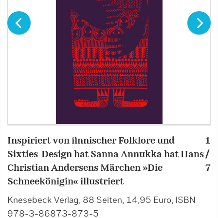
Inspiriert von finnischer Folklore und
1
I
Sixties-Design hat Sanna Annukka hat Hans
/
S
Christian Andersens Märchen »Die
7
C
Schneekönigin« illustriert
S
Knesebeck Verlag, 88 Seiten, 14,95 Euro, ISBN
K
978-3-86873-873-5
9